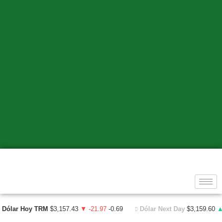
Dólar Hoy TRM
$3,157.43
▼ -21.97
-0.69
Dólar Next Day
$3,159.60
▲