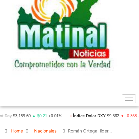
Day
$3,159.60
▲ $0.21
+0.01%
Índice Dolar DXY
99.562
▼ -0.368
-0.
Home
Nacionales
Román Ortega, líder…