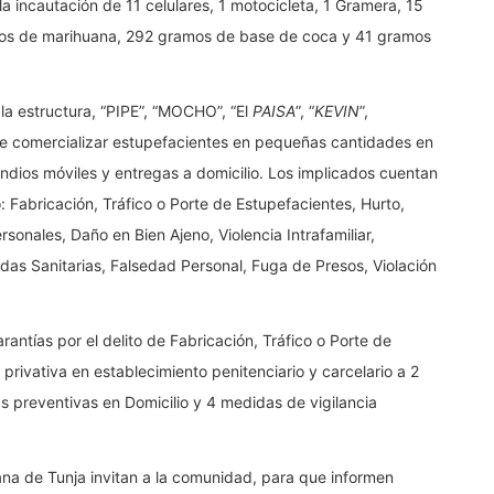
la incautación de 11 celulares, 1 motocicleta, 1 Gramera, 15
os de marihuana, 292 gramos de base de coca y 41 gramos
e la estructura, “PIPE”, “MOCHO”, “El
PAISA
”, “
KEVIN
”,
de comercializar estupefacientes en pequeñas cantidades en
ndios móviles y entregas a domicilio. Los implicados cuentan
 Fabricación, Tráfico o Porte de Estupefacientes, Hurto,
sonales, Daño en Bien Ajeno, Violencia Intrafamiliar,
idas Sanitarias, Falsedad Personal, Fuga de Presos, Violación
ntías por el delito de Fabricación, Tráfico o Porte de
privativa en establecimiento penitenciario y carcelario a 2
as preventivas en Domicilio y 4 medidas de vigilancia
tana de Tunja invitan a la comunidad, para que informen