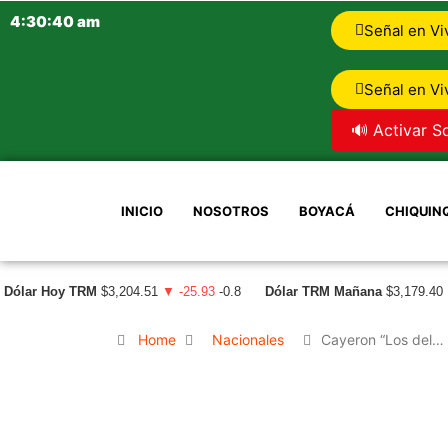
4:30:41 am
Señal en Vi
Señal en Vi
🔊 Activar S
INICIO
NOSOTROS
BOYACÁ
CHIQUIN
Dólar Hoy TRM
$3,204.51
▼ -25.93
-0.8
Dólar TRM Mañana
$3,179.40
Home
Nacionales
Cayeron “Los del…