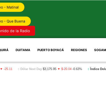
vo - Matinal
vo - Que Buena
onido de la Radio
QUIRÁ
DUITAMA
PUERTO BOYACÁ
REGIONES
SOGAM
▼ -25.11
Dólar Next Day
$3,175.95
▼ $-20.04
-0.63%
Índice Dol