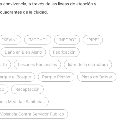
a convivencia, a través de las líneas de atención y
 cuadrantes de la ciudad.
“KEVIN”
“MOCHO”
“NEGRO”
“PIPE”
Daño en Bien Ajeno
Fabricación
urto
Lesiones Personales
líder de la estructura
arque el Bosque
Parque Pinzón
Plaza de Bolívar
sco
Receptación
ón a Medidas Sanitarias
Violencia Contra Servidor Público