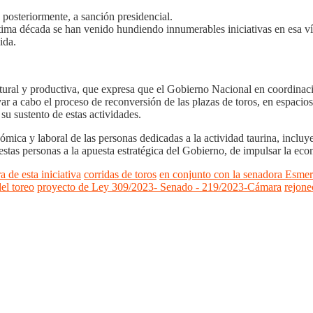
 posteriormente, a sanción presidencial.
tima década se han venido hundiendo innumerables iniciativas en esa vía, 
ida.
tural y productiva, que expresa que el Gobierno Nacional en coordinación
var a cabo el proceso de reconversión de las plazas de toros, en espacios 
su sustento de estas actividades.
mica y laboral de las personas dedicadas a la actividad taurina, incluye
 estas personas a la apuesta estratégica del Gobierno, de impulsar la ec
 de esta iniciativa
corridas de toros
en conjunto con la senadora Esmer
el toreo
proyecto de Ley 309/2023- Senado - 219/2023-Cámara
rejone