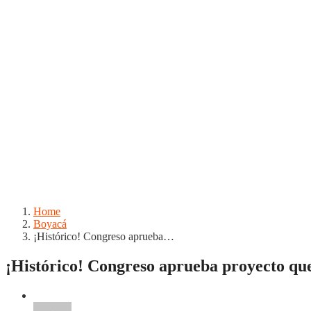
Home
Boyacá
¡Histórico! Congreso aprueba…
¡Histórico! Congreso aprueba proyecto que
Boyacá
Chiquinquirá
Duitama
Puerto Boyacá
Regiones
Sogam