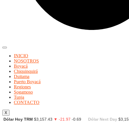
INICIO
NOSOTROS
Boyacá
Chiquinquirá
Duitama
Puerto Boyacá
Regiones
Sogamoso
Tunja
CONTACTO
X
Dólar Hoy TRM
$3,157.43
▼ -21.97
-0.69
Dólar Next Day
$3,15