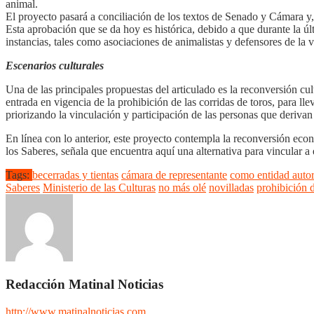
animal.
El proyecto pasará a conciliación de los textos de Senado y Cámara y,
Esta aprobación que se da hoy es histórica, debido a que durante la úl
instancias, tales como asociaciones de animalistas y defensores de la v
Escenarios culturales
Una de las principales propuestas del articulado es la reconversión cul
entrada en vigencia de la prohibición de las corridas de toros, para lle
priorizando la vinculación y participación de las personas que derivan 
En línea con lo anterior, este proyecto contempla la reconversión econó
los Saberes, señala que encuentra aquí una alternativa para vincular a
Tags:
becerradas y tientas
cámara de representante
como entidad autora
Saberes
Ministerio de las Culturas
no más olé
novilladas
prohibición d
Redacción Matinal Noticias
http://www.matinalnoticias.com