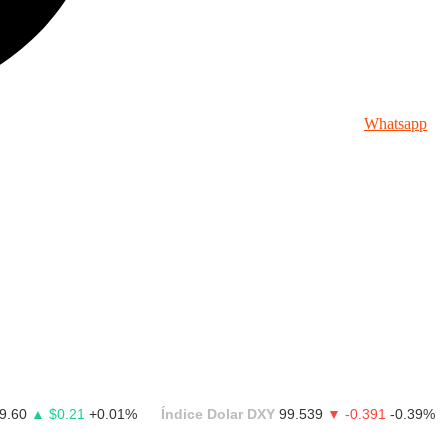
Whatsapp
9.60
▲ $0.21
+0.01%
Índice Dolar DXY
99.539
▼ -0.391
-0.39%