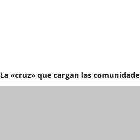
La «cruz» que cargan las comunidades
Boyacá
Regiones
Tunja