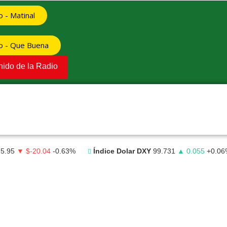
o - Matinal
vo - Que Buena
nido de la Radio
75.95
▼ $-20.04
-0.63%
Índice Dolar DXY
99.731
▲ 0.055
+0.06