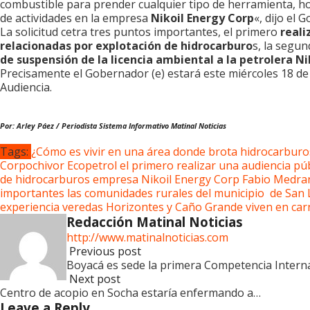
combustible para prender cualquier tipo de herramienta, h
de actividades en la empresa
Nikoil Energy Corp
«, dijo el 
La solicitud cetra tres puntos importantes, el primero
reali
relacionadas por explotación de hidrocarburo
s, la segu
de suspensión de la licencia ambiental a la petrolera Ni
Precisamente el Gobernador (e) estará este miércoles 18 d
Audiencia.
Por: Arley Páez / Periodista Sistema Informativo Matinal Noticias
Tags:
¿Cómo es vivir en una área donde brota hidrocarburo
Corpochivor
Ecopetrol
el primero realizar una audiencia pú
de hidrocarburos
empresa Nikoil Energy Corp
Fabio Medra
importantes
las comunidades rurales del municipio de San 
experiencia
veredas Horizontes y Caño Grande
viven en car
Redacción Matinal Noticias
http://www.matinalnoticias.com
Previous post
Boyacá es sede la primera Competencia Intern
Next post
Centro de acopio en Socha estaría enfermando a…
Leave a Reply