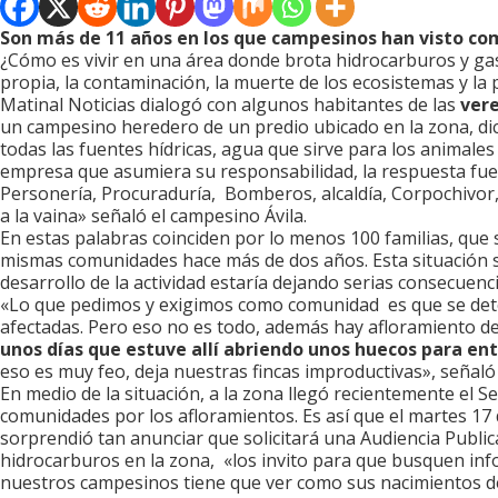
Son más de 11 años en los que campesinos han visto com
¿Cómo es vivir en una área donde brota hidrocarburos y gas
propia, la contaminación, la muerte de los ecosistemas y la 
Matinal Noticias dialogó con algunos habitantes de las
vere
un campesino heredero de un predio ubicado en la zona, dice
todas las fuentes hídricas, agua que sirve para los animales
empresa que asumiera su responsabilidad, la respuesta fu
Personería, Procuraduría, Bomberos, alcaldía, Corpochivor
a la vaina» señaló el campesino Ávila.
En estas palabras coinciden por lo menos 100 familias, que 
mismas comunidades hace más de dos años. Esta situación ser
desarrollo de la actividad estaría dejando serias consecuenci
«Lo que pedimos y exigimos como comunidad es que se deter
afectadas. Pero eso no es todo, además hay afloramiento d
unos días que estuve allí abriendo unos huecos para en
eso es muy feo, deja nuestras fincas improductivas», señaló
En medio de la situación, a la zona llegó recientemente el S
comunidades por los afloramientos. Es así que el martes 1
sorprendió tan anunciar que solicitará una Audiencia Publi
hidrocarburos en la zona, «los invito para que busquen inf
nuestros campesinos tiene que ver como sus nacimientos de a