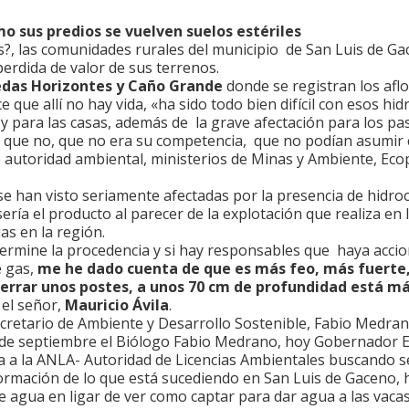
o sus predios se vuelven suelos estériles
?, las comunidades rurales del municipio de San Luis de Gac
perdida de valor de sus terrenos.
das Horizontes y Caño Grande
donde se registran los afl
 que allí no hay vida, «ha sido todo bien difícil con esos h
 y para las casas, además de la grave afectación para los pas
e que no, que no era su competencia, que no podían asumi
, autoridad ambiental, ministerios de Minas y Ambiente, Ec
se han visto seriamente afectadas por la presencia de hidro
ía el producto al parecer de la explotación que realiza en 
as en la región.
mine la procedencia y si hay responsables que haya accion
e gas,
me he dado cuenta de que es más feo, más fuerte
terrar unos postes, a unos 70 cm de profundidad está m
 el señor,
Mauricio Ávila
.
ecretario de Ambiente y Desarrollo Sostenible, Fabio Medrano,
7 de septiembre el Biólogo Fabio Medrano, hoy Gobernador E
ca a la ANLA- Autoridad de Licencias Ambientales buscando s
ormación de lo que está sucediendo en San Luis de Gaceno, h
gua en ligar de ver como captar para dar agua a las vacas, 