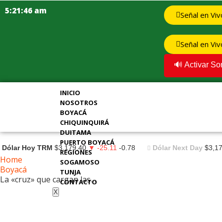
5:21:47 am
Señal en Viv
Señal en Vi
🔊 Activar So
INICIO
NOSOTROS
BOYACÁ
CHIQUINQUIRÁ
DUITAMA
PUERTO BOYACÁ
Dólar Hoy TRM
$3,179.40
▼ -25.11
-0.78
Dólar Next Day
$3,1
REGIONES
Home
SOGAMOSO
Boyacá
TUNJA
La «cruz» que cargan las…
CONTACTO
X