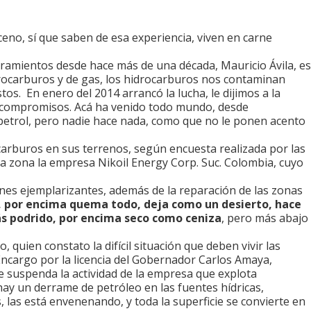
eno, sí que saben de esa experiencia, viven en carne
oramientos desde hace más de una década, Mauricio Ávila, es
idrocarburos y de gas, los hidrocarburos nos contaminan
tos. En enero del 2014 arrancó la lucha, le dijimos a la
r compromisos. Acá ha venido todo mundo, desde
opetrol, pero nadie hace nada, como que no le ponen acento
carburos en sus terrenos, según encuesta realizada por las
la zona la empresa Nikoil Energy Corp. Suc. Colombia, cuyo
es ejemplarizantes, además de la reparación de las zonas
, por encima quema todo, deja como un desierto, hace
ás podrido, por encima seco como ceniza
, pero más abajo
 quien constato la difícil situación que deben vivir las
ncargo por la licencia del Gobernador Carlos Amaya,
e suspenda la actividad de la empresa que explota
ay un derrame de petróleo en las fuentes hídricas,
las está envenenando, y toda la superficie se convierte en