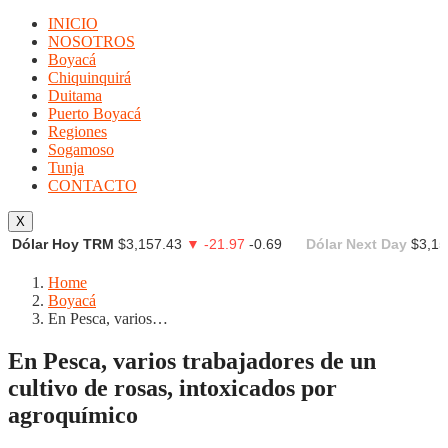
INICIO
NOSOTROS
Boyacá
Chiquinquirá
Duitama
Puerto Boyacá
Regiones
Sogamoso
Tunja
CONTACTO
X
Dólar Hoy TRM
$3,157.43
▼ -21.97
-0.69
Dólar Next Day
$3,15
Home
Boyacá
En Pesca, varios…
En Pesca, varios trabajadores de un
cultivo de rosas, intoxicados por
agroquímico