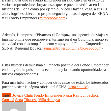
Es de anotar que el Fondo Emprender ha sido clave en el éxito de
varios emprendedores boyacenses que se pueden verificar en las
historias del Sena como por ejemplo, Nicoll Dayana Vega, a sus 19
años, logró establecer su propio negocio gracias al apoyo del SENA
y el Fondo Emprender (
m.facebook.com
).
Además, la empresa
«Vivamos el Campo»
, una agencia de viajes y
turismo online que promueve el turismo rural en Colombia, inició su
actividad con el acompañamiento y apoyo del Fondo Emprender
SENA, Regional Boyacá (
senacentrogestiontunja.blogspot.com
).
Estas historias demuestran el impacto positivo del Fondo Emprender
en la región, impulsando la economía y brindando oportunidades a
nuevos emprendedores.
Para más información y conocer otros casos de éxito, los interesados
pueden visitar la página oficial del SENA (
sena.edu.co
).
Tags:
Boyacá
Chita
Fondo Emprender
Paipa
Rairiquí
Sáchica
Samacá
Sena
Tibasosa
Villa de leyva