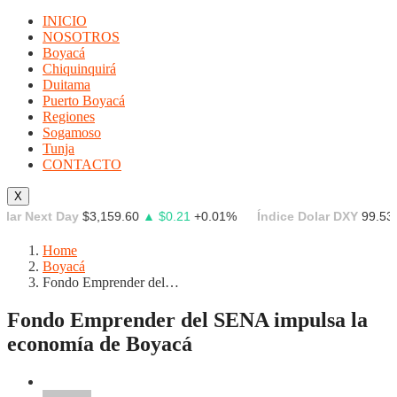
INICIO
NOSOTROS
Boyacá
Chiquinquirá
Duitama
Puerto Boyacá
Regiones
Sogamoso
Tunja
CONTACTO
X
ext Day
$3,159.60
▲ $0.21
+0.01%
Índice Dolar DXY
99.539
▼ -0
Home
Boyacá
Fondo Emprender del…
Fondo Emprender del SENA impulsa la
economía de Boyacá
Boyacá