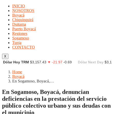
INICIO
NOSOTROS
Boyacá
Chiquinquirá
Duitama
Puerto Boyacá
Regiones
Sogamoso
Tunja
CONTACTO
X
Dólar Hoy TRM
$3,157.43
▼ -21.97
-0.69
Dólar Next Day
$3,15
Home
Boyacá
En Sogamoso, Boyacá,…
En Sogamoso, Boyacá, denuncian
deficiencias en la prestación del servicio
público colectivo urbano y sus deudas con
el municipio