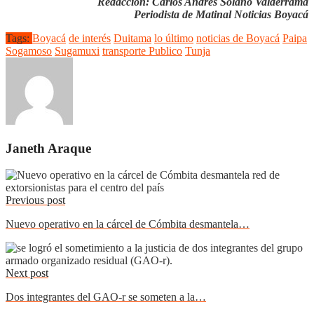
Redacción: Carlos Andrés Solano Valderrama
Periodista de Matinal Noticias Boyacá
Tags:
Boyacá
de interés
Duitama
lo último
noticias de Boyacá
Paipa
Sogamoso
Sugamuxi
transporte Publico
Tunja
Janeth Araque
Previous post
Nuevo operativo en la cárcel de Cómbita desmantela…
Next post
Dos integrantes del GAO-r se someten a la…