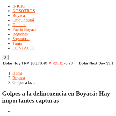
INICIO
NOSOTROS
Boyacá
Chiquinquirá
Duitama
Puerto Boyacá
Regiones
Sogamoso
Tunja
CONTACTO
X
Dólar Hoy TRM
$3,179.40
▼ -25.11
-0.78
Dólar Next Day
$3,15
Home
Boyacá
Golpes a la…
Golpes a la delincuencia en Boyacá: Hay
importantes capturas
Boyacá
Chiquinquirá
Duitama
Puerto Boyacá
Regiones