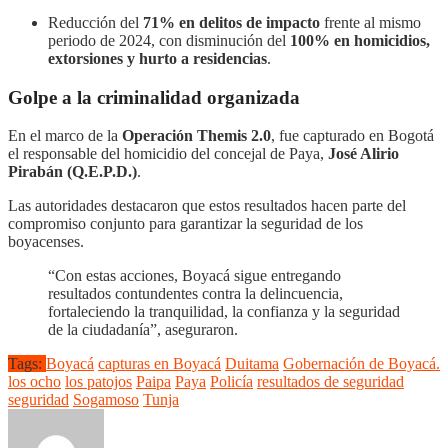
Reducción del
71% en delitos de impacto
frente al mismo
periodo de 2024, con disminución del
100% en homicidios,
extorsiones y hurto a residencias
.
Golpe a la criminalidad organizada
En el marco de la
Operación Themis 2.0
, fue capturado en Bogotá
el responsable del homicidio del concejal de Paya,
José Alirio
Pirabán (Q.E.P.D.)
.
Las autoridades destacaron que estos resultados hacen parte del
compromiso conjunto para garantizar la seguridad de los
boyacenses.
“Con estas acciones, Boyacá sigue entregando
resultados contundentes contra la delincuencia,
fortaleciendo la tranquilidad, la confianza y la seguridad
de la ciudadanía”, aseguraron.
Tags:
Boyacá
capturas en Boyacá
Duitama
Gobernación de Boyacá.
los ocho
los patojos
Paipa
Paya
Policía
resultados de seguridad
seguridad
Sogamoso
Tunja