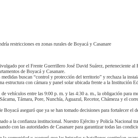
ulgado por el Frente Guerrillero José David Suárez, perteneciente al 
epartamentos de Boyacá y Casanare.
 medidas buscan “control y protección del territorio” y rechaza la insta
 estructura con cámara y panel solar ubicada frente a la Institución E
de vehículos entre las 9:00 p. m. y las 4:30 a. m., la obligación para moto
o Sácama, Támara, Pore, Nunchía, Aguazul, Recetor, Chámeza y el corr
e Boyacá aseguró que ya se han tomado decisiones para fortalecer el de
ado a la confianza institucional. Nuestro Ejército y Policía Nacional tr
nando con las autoridades de Casanare para garantizar todas las condici
e la comunidad y aseguró que las brigadas y batallones continúan avan