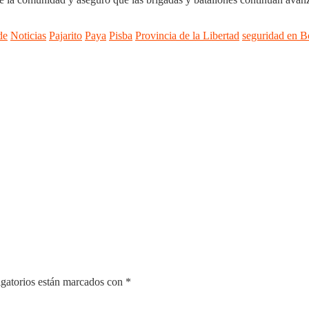
de
Noticias
Pajarito
Paya
Pisba
Provincia de la Libertad
seguridad en 
gatorios están marcados con
*