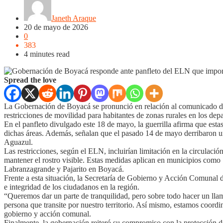
Janeth Araque
20 de mayo de 2026
0
383
4 minutes read
Spread the love
La Gobernación de Boyacá se pronunció en relación al comunicado div
restricciones de movilidad para habitantes de zonas rurales en los d
En el panfleto divulgado este 18 de mayo, la guerrilla afirma que estas
dichas áreas. Además, señalan que el pasado 14 de mayo derribaron una
Aguazul.
Las restricciones, según el ELN, incluirían limitación en la circulación 
mantener el rostro visible. Estas medidas aplican en municipios com
Labranzagrande y Pajarito en Boyacá.
Frente a esta situación, la Secretaría de Gobierno y Acción Comunal d
e integridad de los ciudadanos en la región.
“Queremos dar un parte de tranquilidad, pero sobre todo hacer un llam
persona que transite por nuestro territorio. Así mismo, estamos coordi
gobierno y acción comunal.
Finalmente, la gobernación reiteró su compromiso con la protección d