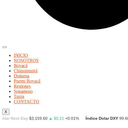
INICIO
NOSOTROS
Boyacá
Chiquinquirá
Duitama
Puerto Boyacá
Regiones
Sogamoso
Tunja
CONTACTO
X
Next Day
$3,159.60
▲ $0.21
+0.01%
Índice Dolar DXY
99.604
▼ -