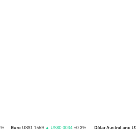
Euro
US$1.1559
▲ US$0.0034
+0.3%
Dólar Australiano
US$0.70