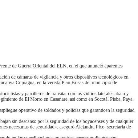
Frente de Guerra Oriental del ELN, en el que anunció aparentes
lación de cámaras de vigilancia y otros dispositivos tecnológicos en
ducativa Cupiagua, en la vereda Plan Brisas del municipio de
ciclistas y parrilleros de transitar con los vidrios laterales abajo y
egimiento de El Morro en Casanare, así como en Socotá, Pisba, Paya,
spliegue operativo de soldados y policías que garanticen la seguridad
abajan sin descanso por la seguridad de los boyacenses y de cualquier
ones necesarias de seguridad», aseguró Alejandra Pico, secretaria de
zando en las coordinaciones operativas correspondientes para