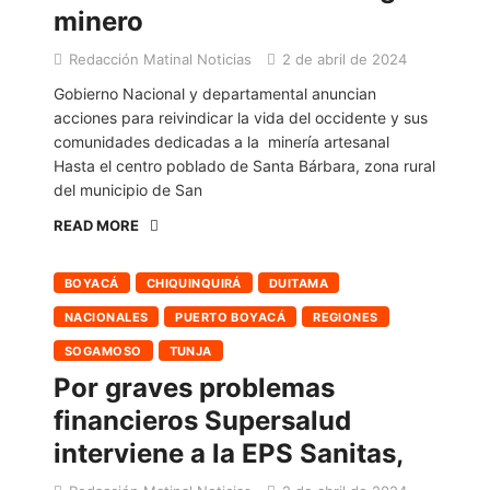
minero
Redacción Matinal Noticias
2 de abril de 2024
Gobierno Nacional y departamental anuncian
acciones para reivindicar la vida del occidente y sus
comunidades dedicadas a la minería artesanal
Hasta el centro poblado de Santa Bárbara, zona rural
del municipio de San
READ MORE
BOYACÁ
CHIQUINQUIRÁ
DUITAMA
NACIONALES
PUERTO BOYACÁ
REGIONES
SOGAMOSO
TUNJA
Por graves problemas
financieros Supersalud
interviene a la EPS Sanitas,