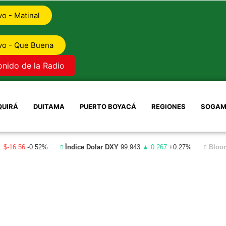
vo - Matinal
vo - Que Buena
onido de la Radio
QUIRÁ
DUITAMA
PUERTO BOYACÁ
REGIONES
SOGAM
 $-16.56
-0.52%
Índice Dolar DXY
99.943
▲ 0.267
+0.27%
Bloo