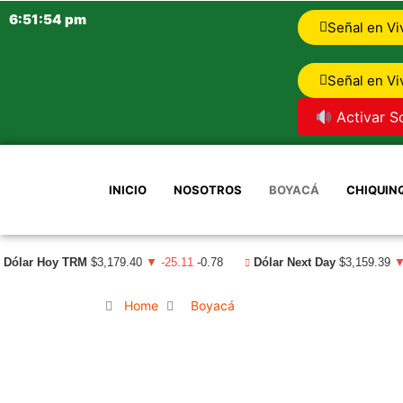
6:51:55 pm
Señal en Vi
Señal en Vi
Activar S
INICIO
NOSOTROS
BOYACÁ
CHIQUIN
Dólar Hoy TRM
$3,179.40
▼ -25.11
-0.78
Dólar Next Day
$3,159.39
▼
Home
Boyacá