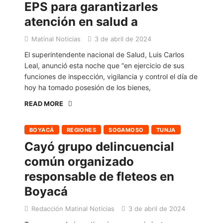
EPS para garantizarles
atención en salud a
Matinal Noticias
3 de abril de 2024
El superintendente nacional de Salud, Luis Carlos
Leal, anunció esta noche que “en ejercicio de sus
funciones de inspección, vigilancia y control el día de
hoy ha tomado posesión de los bienes,
READ MORE
BOYACÁ
REGIONES
SOGAMOSO
TUNJA
Cayó grupo delincuencial
común organizado
responsable de fleteos en
Boyacá
Redacción Matinal Noticias
3 de abril de 2024