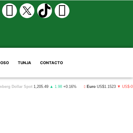
OSO
TUNJA
CONTACTO
mberg Dollar Spot
1,205.49
▲ 1.98
+0.16%
Euro
US$1.1523
▼ US$-0