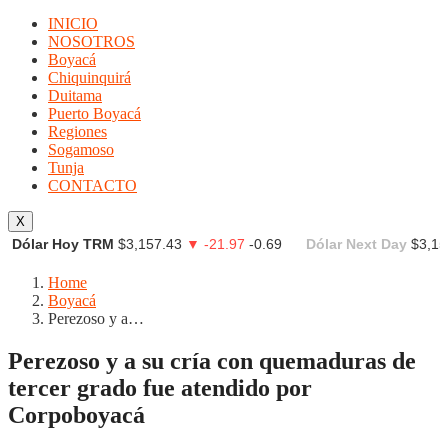
INICIO
NOSOTROS
Boyacá
Chiquinquirá
Duitama
Puerto Boyacá
Regiones
Sogamoso
Tunja
CONTACTO
X
Dólar Hoy TRM
$3,157.43
▼ -21.97
-0.69
Dólar Next Day
$3,15
Home
Boyacá
Perezoso y a…
Perezoso y a su cría con quemaduras de
tercer grado fue atendido por
Corpoboyacá