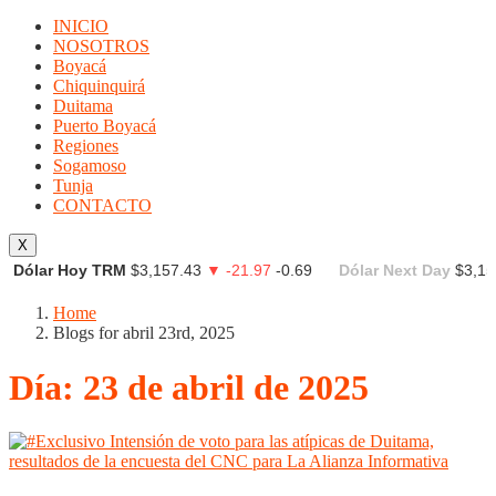
INICIO
NOSOTROS
Boyacá
Chiquinquirá
Duitama
Puerto Boyacá
Regiones
Sogamoso
Tunja
CONTACTO
X
Dólar Hoy TRM
$3,157.43
▼ -21.97
-0.69
Dólar Next Day
$3,15
Home
Blogs for abril 23rd, 2025
Día:
23 de abril de 2025
Duitama
NOTICIAS
Noticias
Regionales
Uncategorized