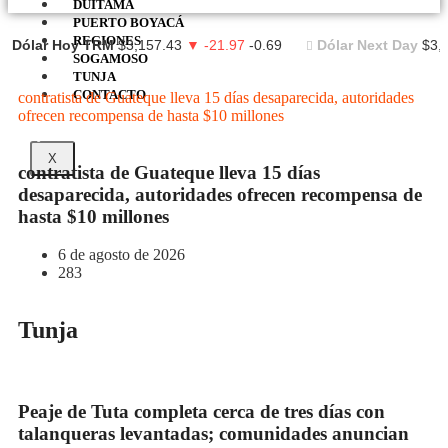
DUITAMA
PUERTO BOYACÁ
REGIONES
Dólar Hoy TRM
$3,157.43
▼ -21.97
-0.69
Dólar Next Day
$3,
SOGAMOSO
TUNJA
CONTACTO
contratista de Guateque lleva 15 días desaparecida, autoridades
ofrecen recompensa de hasta $10 millones
Boyacá
Regiones
X
contratista de Guateque lleva 15 días
desaparecida, autoridades ofrecen recompensa de
hasta $10 millones
6 de agosto de 2026
283
Tunja
Peaje de Tuta completa cerca de tres días con
talanqueras levantadas; comunidades anuncian