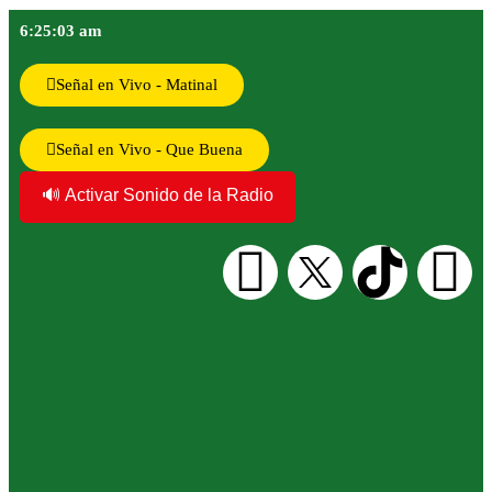
6:25:04 am
Señal en Vivo - Matinal
Señal en Vivo - Que Buena
🔊 Activar Sonido de la Radio