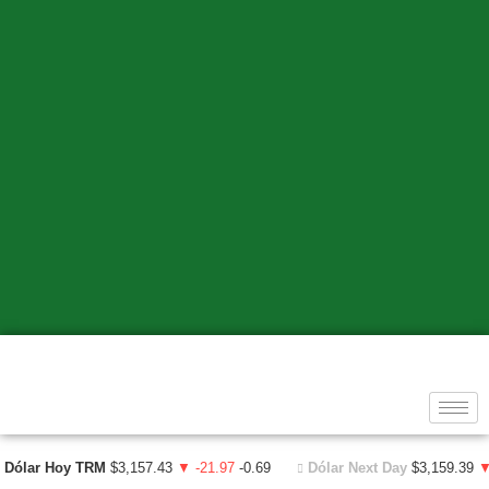
Dólar Hoy TRM
$3,157.43
▼ -21.97
-0.69
Dólar Next Day
$3,159.39
▼