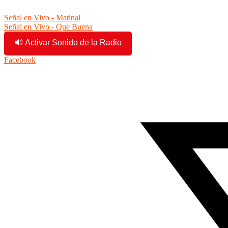
Saltar
10:43:46 am
al
Señal en Vivo - Matinal
contenido
Señal en Vivo - Que Buena
🔊 Activar Sonido de la Radio
Facebook