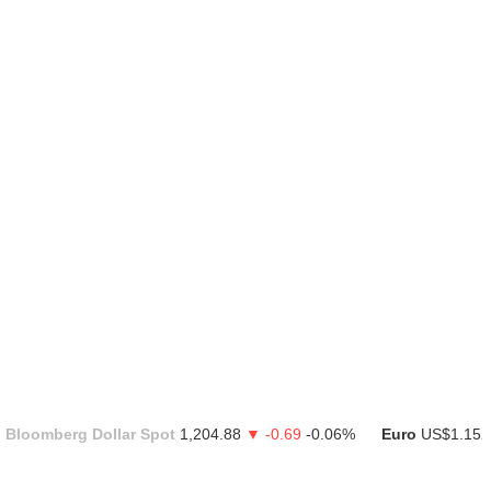
Bloomberg Dollar Spot
1,204.88
▼ -0.69
-0.06%
Euro
US$1.152