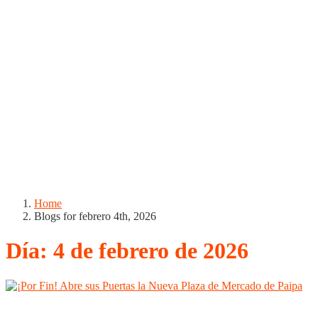
Home
Blogs for febrero 4th, 2026
Día:
4 de febrero de 2026
Boyacá
Chiquinquirá
Duitama
Puerto Boyacá
Regiones
Sogamoso
T