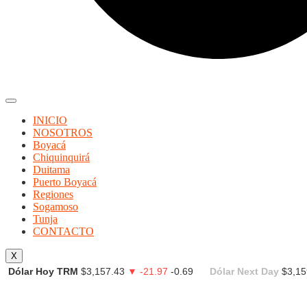
INICIO
NOSOTROS
Boyacá
Chiquinquirá
Duitama
Puerto Boyacá
Regiones
Sogamoso
Tunja
CONTACTO
X
Dólar Hoy TRM
$3,157.43
▼ -21.97
-0.69
Dólar Next Day
$3,15