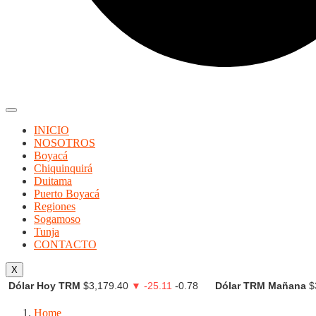
INICIO
NOSOTROS
Boyacá
Chiquinquirá
Duitama
Puerto Boyacá
Regiones
Sogamoso
Tunja
CONTACTO
X
Dólar Hoy TRM
$3,179.40
▼ -25.11
-0.78
Dólar TRM Mañana
$
Home