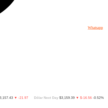
Whatsapp
3,157.43
▼ -21.97
Dólar Next Day
$3,159.39
▼ $-16.56
-0.52%