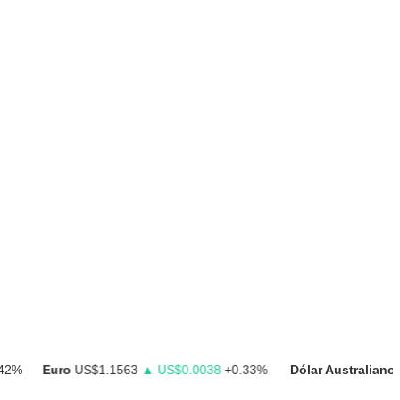
Euro
US$1.1563
▲ US$0.0038
+0.33%
Dólar Australiano
US$0.