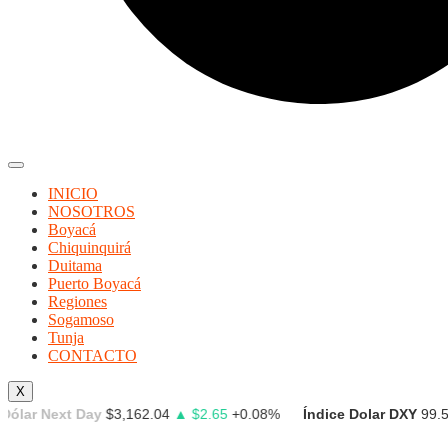
INICIO
NOSOTROS
Boyacá
Chiquinquirá
Duitama
Puerto Boyacá
Regiones
Sogamoso
Tunja
CONTACTO
X
 Next Day
$3,162.04
▲ $2.65
+0.08%
Índice Dolar DXY
99.547
▼ 