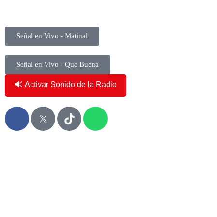
2:58:39 am
Señal en Vivo - Matinal
Señal en Vivo - Que Buena
🔊 Activar Sonido de la Radio