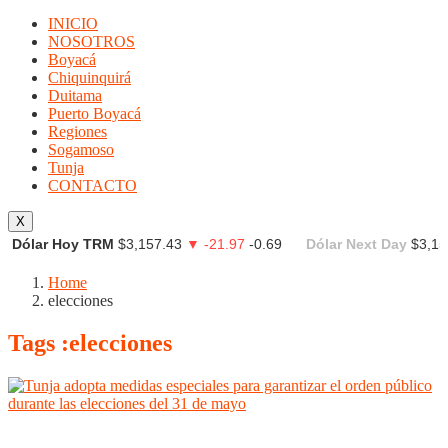
INICIO
NOSOTROS
Boyacá
Chiquinquirá
Duitama
Puerto Boyacá
Regiones
Sogamoso
Tunja
CONTACTO
X
Dólar Hoy TRM
$3,157.43
▼ -21.97
-0.69
Dólar Next Day
$3,15
Home
elecciones
Tags :elecciones
Boyacá
Tunja