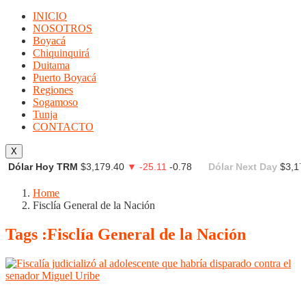
INICIO
NOSOTROS
Boyacá
Chiquinquirá
Duitama
Puerto Boyacá
Regiones
Sogamoso
Tunja
CONTACTO
X
Dólar Hoy TRM
$3,179.40
▼ -25.11
-0.78
Dólar Next Day
$3,17
Home
Fisclía General de la Nación
Tags :Fisclía General de la Nación
Boyacá
Nacionales
Regiones