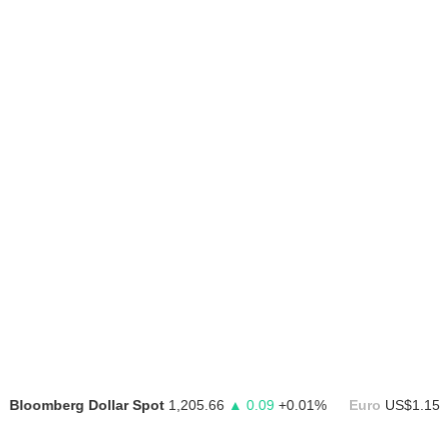
mberg Dollar Spot
1,205.66
▲ 0.09
+0.01%
Euro
US$1.1522
▼ US