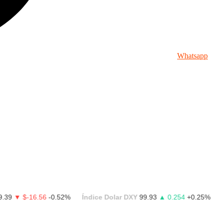
Whatsapp
$-16.56
-0.52%
Índice Dolar DXY
99.93
▲ 0.254
+0.25%
Bloo