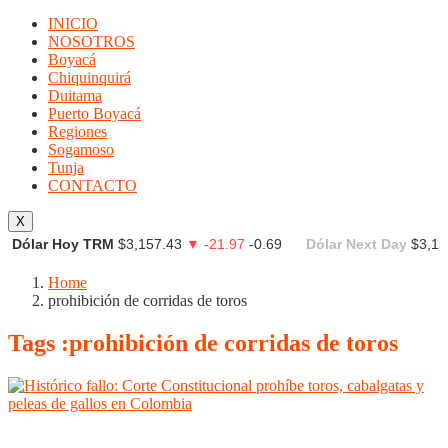
INICIO
NOSOTROS
Boyacá
Chiquinquirá
Duitama
Puerto Boyacá
Regiones
Sogamoso
Tunja
CONTACTO
X
Dólar Hoy TRM
$3,157.43
▼ -21.97
-0.69
Dólar Next Day
$3,15
Home
prohibición de corridas de toros
Tags :prohibición de corridas de toros
Boyacá
Chiquinquirá
Duitama
Puerto Boyacá
Regiones
Sogamoso
Tunja