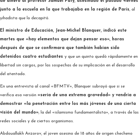
de dinero al profesor Samuel Paty, asesinado el pasado viernes
junto a la escuela en la que trabajaba en la región de París
, al
yihadista que lo decapitó.
El ministro de Educación, Jean-Michel Blanquer, indicó este
martes que «hay elementos que dejan pensar eso», horas
después de que se confirmara que también habían sido
detenidos cuatro estudiantes
y que un quinto quedó rápidamente en
libertad sin cargos, por las sospechas de su implicación en el desarrollo
del atentado.
En una entrevista al canal «BFMTV», Blanquer subrayó que si se
verifica esa versión
«sería de una extrema gravedad» y vendría a
demostrar «la penetración entre los más jóvenes de una cierta
visión del mundo»
, la del «islamismo fundamentalista», a través de las
redes sociales y de ciertos organismos.
Abdouallakh Anzorov, el joven asesino de 18 años de origen checheno