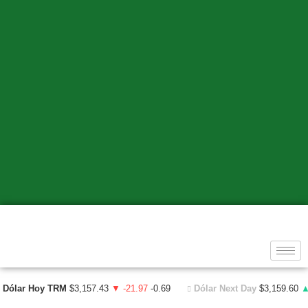
Dólar Hoy TRM
$3,157.43
▼ -21.97
-0.69
Dólar Next Day
$3,159.60
▲