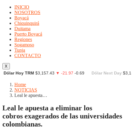
INICIO
NOSOTROS
Boyacá
Chiquinquirá
Duitama
Puerto Boyacá
Regiones
Sogamoso
Tunja
CONTACTO
X
Dólar Hoy TRM
$3,157.43
▼ -21.97
-0.69
Dólar Next Day
$3,15
Home
NOTICIAS
Leal le apuesta…
Leal le apuesta a eliminar los
cobros exagerados de las universidades
colombianas.