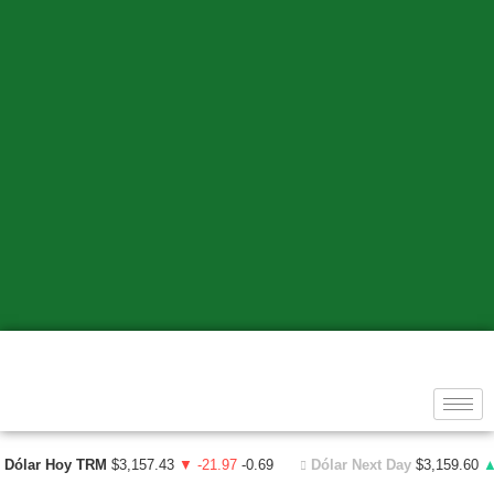
Dólar Hoy TRM
$3,157.43
▼ -21.97
-0.69
Dólar Next Day
$3,159.60
▲