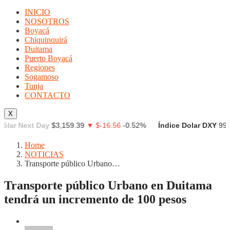
INICIO
NOSOTROS
Boyacá
Chiquinquirá
Duitama
Puerto Boyacá
Regiones
Sogamoso
Tunja
CONTACTO
X
r Next Day
$3,159.39
▼ $-16.56
-0.52%
Índice Dolar DXY
99.871
Home
NOTICIAS
Transporte público Urbano…
Transporte público Urbano en Duitama
tendrá un incremento de 100 pesos
NOTICIAS
Noticias