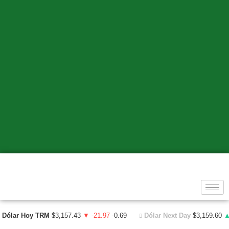
Dólar Hoy TRM
$3,157.43
▼ -21.97
-0.69
Dólar Next Day
$3,159.60
▲