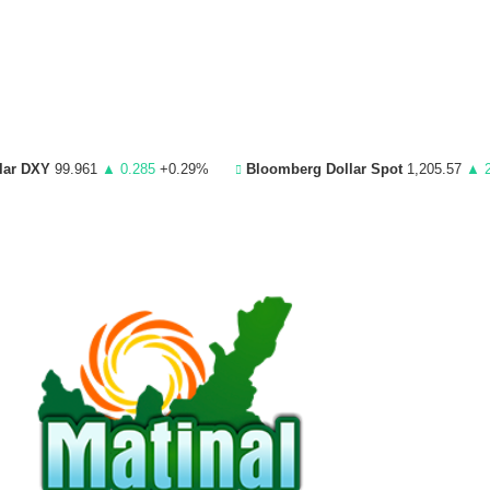
lar DXY
99.961
▲ 0.285
+0.29%
Bloomberg Dollar Spot
1,205.57
▲ 2