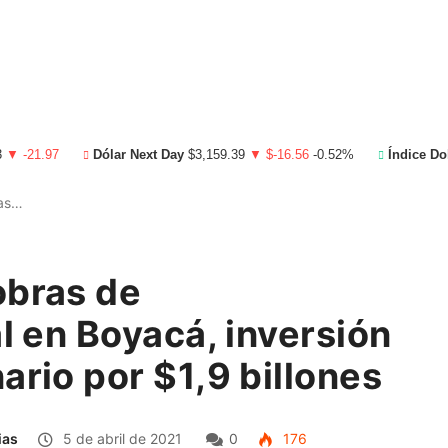
3
▼ -21.97
Dólar Next Day
$3,159.39
▼ $-16.56
-0.52%
Índice Do
ras…
obras de
al en Boyacá, inversión
ario por $1,9 billones
ias
5 de abril de 2021
0
176