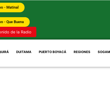
vo - Matinal
vo - Que Buena
onido de la Radio
QUIRÁ
DUITAMA
PUERTO BOYACÁ
REGIONES
SOGAM