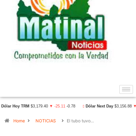
Dólar Hoy TRM
$3,179.40
▼ -25.11
-0.78
Dólar Next Day
$3,156.88
▼
Home
NOTICIAS
El tubo tuvo…