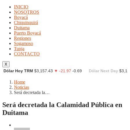
INICIO
NOSOTROS
Boyacá
Chiquinquirá
Duitama
Puerto Boyacá
Regiones
Sogamoso
Tunja
CONTACTO
X
Dólar Hoy TRM
$3,157.43
▼ -21.97
-0.69
Dólar Next Day
$3,15
Home
Noticias
Será decretada la…
Será decretada la Calamidad Pública en
Duitama
Noticias
NOTICIAS