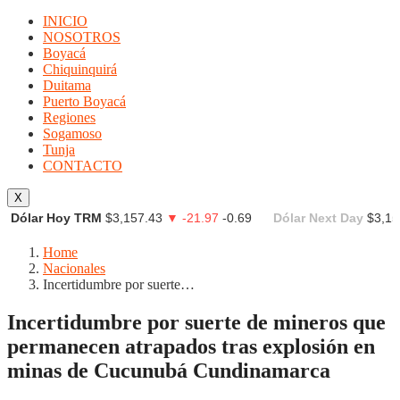
INICIO
NOSOTROS
Boyacá
Chiquinquirá
Duitama
Puerto Boyacá
Regiones
Sogamoso
Tunja
CONTACTO
X
Dólar Hoy TRM
$3,157.43
▼ -21.97
-0.69
Dólar Next Day
$3,15
Home
Nacionales
Incertidumbre por suerte…
Incertidumbre por suerte de mineros que
permanecen atrapados tras explosión en
minas de Cucunubá Cundinamarca