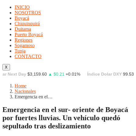
INICIO
NOSOTROS
Boyacá
Chiquinquirá
Duitama
Puerto Boyacá
Regiones
Sogamoso
Tunja
CONTACTO
X
Next Day
$3,159.60
▲ $0.21
+0.01%
Índice Dolar DXY
99.539
▼ -
Home
Nacionales
Emergencia en el…
Emergencia en el sur- oriente de Boyacá
por fuertes lluvias. Un vehículo quedó
sepultado tras deslizamiento