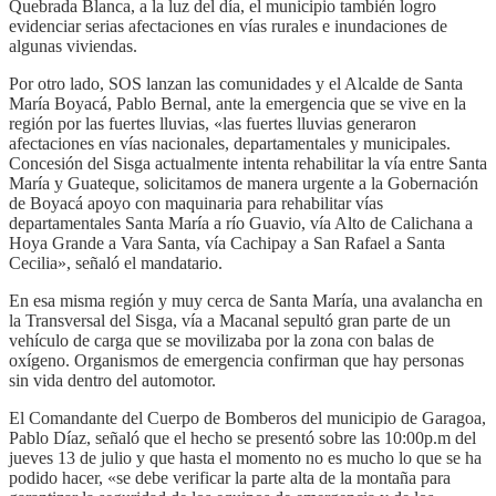
Quebrada Blanca, a la luz del día, el municipio también logro
evidenciar serias afectaciones en vías rurales e inundaciones de
algunas viviendas.
Por otro lado, SOS lanzan las comunidades y el Alcalde de Santa
María Boyacá, Pablo Bernal, ante la emergencia que se vive en la
región por las fuertes lluvias, «las fuertes lluvias generaron
afectaciones en vías nacionales, departamentales y municipales.
Concesión del Sisga actualmente intenta rehabilitar la vía entre Santa
María y Guateque, solicitamos de manera urgente a la Gobernación
de Boyacá apoyo con maquinaria para rehabilitar vías
departamentales Santa María a río Guavio, vía Alto de Calichana a
Hoya Grande a Vara Santa, vía Cachipay a San Rafael a Santa
Cecilia», señaló el mandatario.
En esa misma región y muy cerca de Santa María, una avalancha en
la Transversal del Sisga, vía a Macanal sepultó gran parte de un
vehículo de carga que se movilizaba por la zona con balas de
oxígeno. Organismos de emergencia confirman que hay personas
sin vida dentro del automotor.
El Comandante del Cuerpo de Bomberos del municipio de Garagoa,
Pablo Díaz, señaló que el hecho se presentó sobre las 10:00p.m del
jueves 13 de julio y que hasta el momento no es mucho lo que se ha
podido hacer, «se debe verificar la parte alta de la montaña para