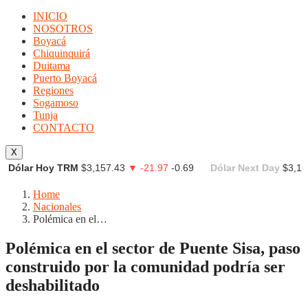
INICIO
NOSOTROS
Boyacá
Chiquinquirá
Duitama
Puerto Boyacá
Regiones
Sogamoso
Tunja
CONTACTO
X
Dólar Hoy TRM
$3,157.43
▼ -21.97
-0.69
Dólar Next Day
$3,15
Home
Nacionales
Polémica en el…
Polémica en el sector de Puente Sisa, paso
construido por la comunidad podría ser
deshabilitado