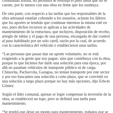
comunidad afirma, no permitirá se restrinja el paso hasta que no se
cuente, por lo menos con una obra en firme que los sustituya.
De otra parte, con respecto a las tarifas que los responsables de la
obra artesanal estarían cobrando a los usuarios, aclaran los líderes
que los aportes se tendrán que continuar mientras la misma esté en
uso, pues dichos recursos se aplican a las actividades de
mantenimiento de la estructura, que incluyen, disposición de recebo,
arreglo de tablas y el pago de una persona, encargada de dar control
al paso habilitado por un solo carril, razón por la cual, de acuerdo
con la característica del vehículo e establecieron unas tarifas.
“Las personas que pasan dan un aporte voluntario, no se está
exigiendo a la gente que nos pague, sino que contribuya con la obra,
porque lo que hicimos fue darle una solución para esta época, por
allá no pasaban vehículos de transporte público ni de carga.
Chinavita, Pachavvita, Garagoa, no tenían transporte por este sector
y por eso buscamos una solución a corto plazo, que se convirtió en
una solución a largo plazo porque no hay más opciones, dijo Edwin
Gómez
Según el líder comunal, apenas se logre compensar la inversión de la
obra, se establecerá un tope, pero se definirá una tarifa para
mantenimiento.
“Se tendrá que dejar un monto para mantenimiento, trabajos que se