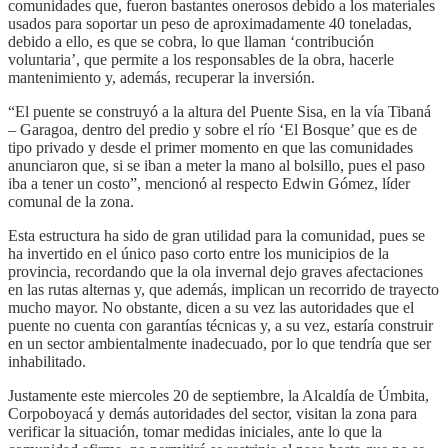
comunidades que, fueron bastantes onerosos debido a los materiales
usados para soportar un peso de aproximadamente 40 toneladas,
debido a ello, es que se cobra, lo que llaman ‘contribución
voluntaria’, que permite a los responsables de la obra, hacerle
mantenimiento y, además, recuperar la inversión.
“El puente se construyó a la altura del Puente Sisa, en la vía Tibaná
– Garagoa, dentro del predio y sobre el río ‘El Bosque’ que es de
tipo privado y desde el primer momento en que las comunidades
anunciaron que, si se iban a meter la mano al bolsillo, pues el paso
iba a tener un costo”, mencionó al respecto Edwin Gómez, líder
comunal de la zona.
Esta estructura ha sido de gran utilidad para la comunidad, pues se
ha invertido en el único paso corto entre los municipios de la
provincia, recordando que la ola invernal dejo graves afectaciones
en las rutas alternas y, que además, implican un recorrido de trayecto
mucho mayor. No obstante, dicen a su vez las autoridades que el
puente no cuenta con garantías técnicas y, a su vez, estaría construir
en un sector ambientalmente inadecuado, por lo que tendría que ser
inhabilitado.
Justamente este miercoles 20 de septiembre, la Alcaldía de Úmbita,
Corpoboyacá y demás autoridades del sector, visitan la zona para
verificar la situación, tomar medidas iniciales, ante lo que la