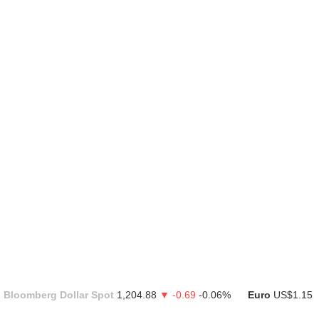
Bloomberg Dollar Spot
1,204.88
▼ -0.69
-0.06%
Euro
US$1.152