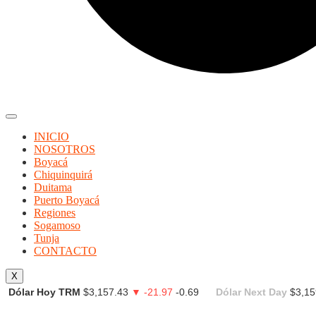
INICIO
NOSOTROS
Boyacá
Chiquinquirá
Duitama
Puerto Boyacá
Regiones
Sogamoso
Tunja
CONTACTO
X
Dólar Hoy TRM
$3,157.43
▼ -21.97
-0.69
Dólar Next Day
$3,15