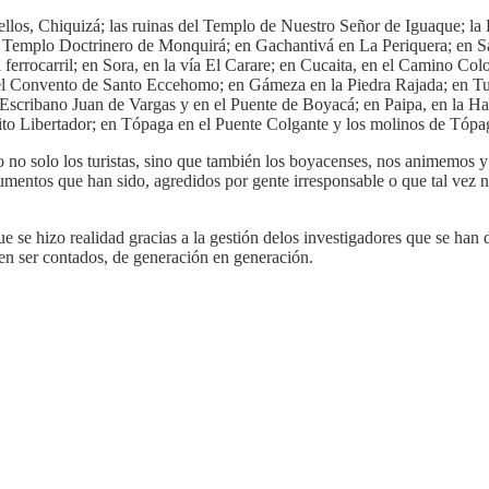
ellos, Chiquizá; las ruinas del Templo de Nuestro Señor de Iguaque; la
del Templo Doctrinero de Monquirá; en Gachantivá en La Periquera; en Sác
ferrocarril; en Sora, en la vía El Carare; en Cucaita, en el Camino Colon
el Convento de Santo Eccehomo; en Gámeza en la Piedra Rajada; en Tunja
 Escribano Juan de Vargas y en el Puente de Boyacá; en Paipa, en la Ha
cito Libertador; en Tópaga en el Puente Colgante y los molinos de Tóp
ro no solo los turistas, sino que también los boyacenses, nos animemos
entos que han sido, agredidos por gente irresponsable o que tal vez no 
ue se hizo realidad gracias a la gestión delos investigadores que se han 
den ser contados, de generación en generación.