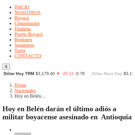
INICIO
NOSOTROS
Boyacá
Chiquinquirá
Duitama
Puerto Boyacá
Regiones
Sogamoso
Tunja
CONTACTO
X
Dólar Hoy TRM
$3,179.40
▼ -25.11
-0.78
Dólar Next Day
$3,17
Home
Nacionales
Hoy en Belén…
Hoy en Belén darán el último adiós a
militar boyacense asesinado en Antioquia
Nacionales
Noticias
Regionales