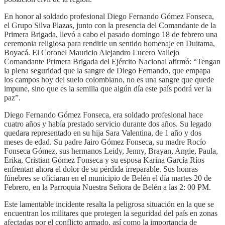
En honor al soldado profesional Diego Fernando Gómez Fonseca,
el Grupo Silva Plazas, junto con la presencia del Comandante de la
Primera Brigada, llevó a cabo el pasado domingo 18 de febrero una
ceremonia religiosa para rendirle un sentido homenaje en Duitama,
Boyacá. El Coronel Mauricio Alejandro Lucero Vallejo
Comandante Primera Brigada del Ejército Nacional afirmó: “Tengan
la plena seguridad que la sangre de Diego Fernando, que empapa
los campos hoy del suelo colombiano, no es una sangre que quede
impune, sino que es la semilla que algún día este país podrá ver la
paz”.
Diego Fernando Gómez Fonseca, era soldado profesional hace
cuatro años y había prestado servicio durante dos años. Su legado
quedara representado en su hija Sara Valentina, de 1 año y dos
meses de edad. Su padre Jairo Gómez Fonseca, su madre Rocío
Fonseca Gómez, sus hermanos Leidy, Jenny, Brayan, Angie, Paula,
Erika, Cristian Gómez Fonseca y su esposa Karina García Ríos
enfrentan ahora el dolor de su pérdida irreparable. Sus honras
fúnebres se oficiaran en el municipio de Belén el día martes 20 de
Febrero, en la Parroquia Nuestra Señora de Belén a las 2: 00 PM.
Este lamentable incidente resalta la peligrosa situación en la que se
encuentran los militares que protegen la seguridad del país en zonas
afectadas por el conflicto armado, así como la importancia de