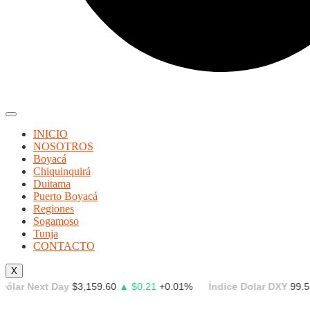
INICIO
NOSOTROS
Boyacá
Chiquinquirá
Duitama
Puerto Boyacá
Regiones
Sogamoso
Tunja
CONTACTO
X
Next Day
$3,159.60
▲ $0.21
+0.01%
Índice Dolar DXY
99.539
▼ -