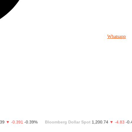
Whatsapp
0.391
-0.39%
Bloomberg Dollar Spot
1,200.74
▼ -4.83
-0.4%