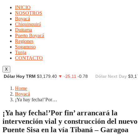
INICIO
NOSOTROS
Boyacá
Chiquinquirá
Duitama
Puerto Boyacá
Regiones
Sogamoso
Tunja
CONTACTO
X
Dólar Hoy TRM
$3,179.40
▼ -25.11
-0.78
Dólar Next Day
$3,17
Home
Boyacá
¡Ya hay fecha!’Por…
¡Ya hay fecha!’Por fin’ arrancará la
intervención vial y construcción del nuevo
Puente Sisa en la vía Tibaná – Garagoa