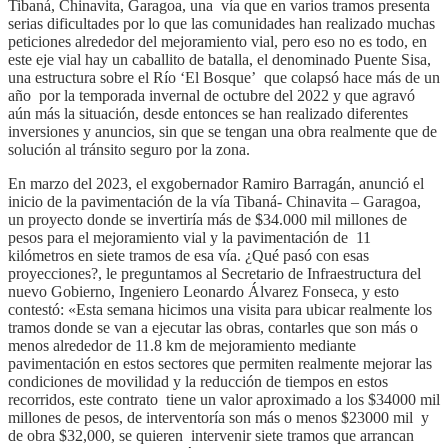
Tibaná, Chinavita, Garagoa, una vía que en varios tramos presenta
serias dificultades por lo que las comunidades han realizado muchas
peticiones alrededor del mejoramiento vial, pero eso no es todo, en
este eje vial hay un caballito de batalla, el denominado Puente Sisa,
una estructura sobre el Río ‘El Bosque’ que colapsó hace más de un
año por la temporada invernal de octubre del 2022 y que agravó
aún más la situación, desde entonces se han realizado diferentes
inversiones y anuncios, sin que se tengan una obra realmente que de
solución al tránsito seguro por la zona.
En marzo del 2023, el exgobernador Ramiro Barragán, anunció el
inicio de la pavimentación de la vía Tibaná- Chinavita – Garagoa,
un proyecto donde se invertiría más de $34.000 mil millones de
pesos para el mejoramiento vial y la pavimentación de 11
kilómetros en siete tramos de esa vía. ¿Qué pasó con esas
proyecciones?, le preguntamos al Secretario de Infraestructura del
nuevo Gobierno, Ingeniero Leonardo Álvarez Fonseca, y esto
contestó: «Esta semana hicimos una visita para ubicar realmente los
tramos donde se van a ejecutar las obras, contarles que son más o
menos alrededor de 11.8 km de mejoramiento mediante
pavimentación en estos sectores que permiten realmente mejorar las
condiciones de movilidad y la reducción de tiempos en estos
recorridos, este contrato tiene un valor aproximado a los $34000 mil
millones de pesos, de interventoría son más o menos $23000 mil y
de obra $32,000, se quieren intervenir siete tramos que arrancan