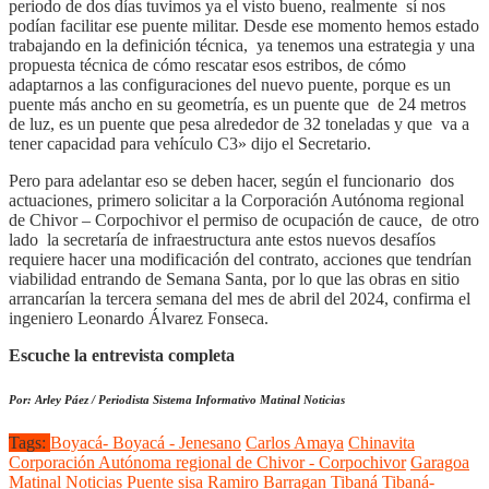
periodo de dos días tuvimos ya el visto bueno, realmente sí nos
podían facilitar ese puente militar. Desde ese momento hemos estado
trabajando en la definición técnica, ya tenemos una estrategia y una
propuesta técnica de cómo rescatar esos estribos, de cómo
adaptarnos a las configuraciones del nuevo puente, porque es un
puente más ancho en su geometría, es un puente que de 24 metros
de luz, es un puente que pesa alrededor de 32 toneladas y que va a
tener capacidad para vehículo C3» dijo el Secretario.
Pero para adelantar eso se deben hacer, según el funcionario dos
actuaciones, primero solicitar a la Corporación Autónoma regional
de Chivor – Corpochivor el permiso de ocupación de cauce, de otro
lado la secretaría de infraestructura ante estos nuevos desafíos
requiere hacer una modificación del contrato, acciones que tendrían
viabilidad entrando de Semana Santa, por lo que las obras en sitio
arrancarían la tercera semana del mes de abril del 2024, confirma el
ingeniero Leonardo Álvarez Fonseca.
Escuche la entrevista completa
Por: Arley Páez / Periodista Sistema Informativo Matinal Noticias
Tags:
Boyacá- Boyacá - Jenesano
Carlos Amaya
Chinavita
Corporación Autónoma regional de Chivor - Corpochivor
Garagoa
Matinal Noticias
Puente sisa
Ramiro Barragan
Tibaná
Tibaná-