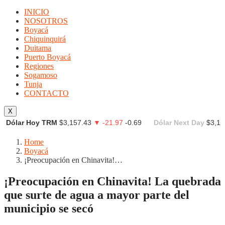
INICIO
NOSOTROS
Boyacá
Chiquinquirá
Duitama
Puerto Boyacá
Regiones
Sogamoso
Tunja
CONTACTO
X
Dólar Hoy TRM
$3,157.43
▼ -21.97
-0.69
Dólar Next Day
$3,15
Home
Boyacá
¡Preocupación en Chinavita!…
¡Preocupación en Chinavita! La quebrada
que surte de agua a mayor parte del
municipio se secó