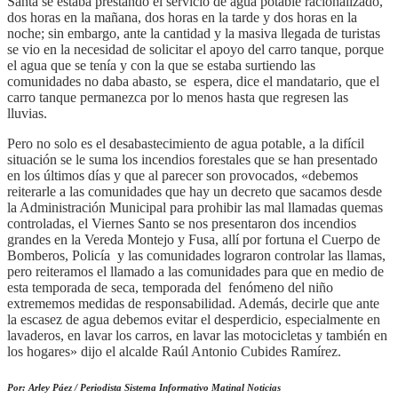
Santa se estaba prestando el servicio de agua potable racionalizado,
dos horas en la mañana, dos horas en la tarde y dos horas en la
noche; sin embargo, ante la cantidad y la masiva llegada de turistas
se vio en la necesidad de solicitar el apoyo del carro tanque, porque
el agua que se tenía y con la que se estaba surtiendo las
comunidades no daba abasto, se espera, dice el mandatario, que el
carro tanque permanezca por lo menos hasta que regresen las
lluvias.
Pero no solo es el desabastecimiento de agua potable, a la difícil
situación se le suma los incendios forestales que se han presentado
en los últimos días y que al parecer son provocados, «debemos
reiterarle a las comunidades que hay un decreto que sacamos desde
la Administración Municipal para prohibir las mal llamadas quemas
controladas, el Viernes Santo se nos presentaron dos incendios
grandes en la Vereda Montejo y Fusa, allí por fortuna el Cuerpo de
Bomberos, Policía y las comunidades lograron controlar las llamas,
pero reiteramos el llamado a las comunidades para que en medio de
esta temporada de seca, temporada del fenómeno del niño
extrememos medidas de responsabilidad. Además, decirle que ante
la escasez de agua debemos evitar el desperdicio, especialmente en
lavaderos, en lavar los carros, en lavar las motocicletas y también en
los hogares» dijo el alcalde Raúl Antonio Cubides Ramírez.
Por: Arley Páez / Periodista Sistema Informativo Matinal Noticias