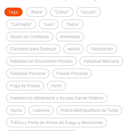
Tags:
“Atara”
“Cañon”
“cucuta”
“Culi bajito”
“Juan”
“Suica”
Abuso de Confianza
Amenazas
Concierto para Delinquir
estafa
Fabricación
Falsedad en Documento Privado
Falsedad Marcaría
Falsedad Personal
Fraude Procesal
Fuga de Presos
Hurto
Inasistencia Alimentaria y Acceso Carnal Violento
Injuria
Lesiones
Policia Metropolitana de Tunja
Tráfico y Porte de Armas de Fuego y Municiones