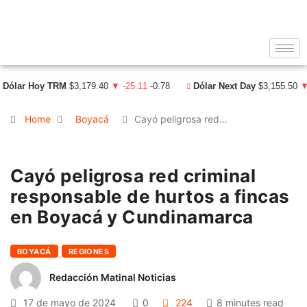
Dólar Hoy TRM
$3,179.40
▼ -25.11
-0.78
Dólar Next Day
$3,155.50
▼
Home
Boyacá
Cayó peligrosa red…
Cayó peligrosa red criminal
responsable de hurtos a fincas
en Boyacá y Cundinamarca
BOYACÁ
REGIONES
Redacción Matinal Noticias
17 de mayo de 2024
0
224
8 minutes read