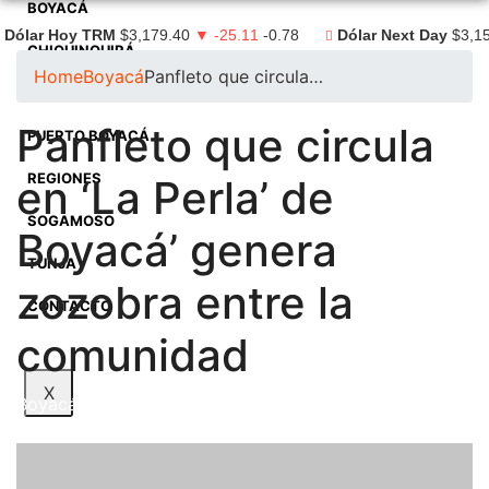
BOYACÁ
Dólar Hoy TRM
$3,179.40
▼ -25.11
-0.78
Dólar Next Day
$3,1
CHIQUINQUIRÁ
Home
Boyacá
Panfleto que circula…
DUITAMA
Panfleto que circula
PUERTO BOYACÁ
REGIONES
en ‘La Perla’ de
SOGAMOSO
Boyacá’ genera
TUNJA
zozobra entre la
CONTACTO
comunidad
X
Boyacá
Duitama
Puerto Boyacá
Regiones
Sogamoso
Tunja