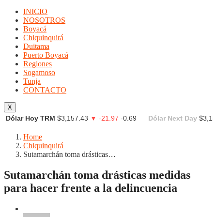
INICIO
NOSOTROS
Boyacá
Chiquinquirá
Duitama
Puerto Boyacá
Regiones
Sogamoso
Tunja
CONTACTO
X
Dólar Hoy TRM
$3,157.43
▼ -21.97
-0.69
Dólar Next Day
$3,15
Home
Chiquinquirá
Sutamarchán toma drásticas…
Sutamarchán toma drásticas medidas
para hacer frente a la delincuencia
Chiquinquirá
Regiones
Tunja