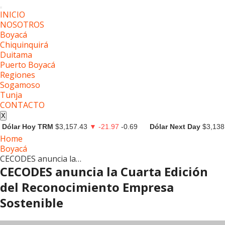
INICIO
NOSOTROS
Boyacá
Chiquinquirá
Duitama
Puerto Boyacá
Regiones
Sogamoso
Tunja
CONTACTO
X
Dólar Hoy TRM
$3,157.43
▼ -21.97
-0.69
Dólar Next Day
$3,138
Home
Boyacá
CECODES anuncia la…
CECODES anuncia la Cuarta Edición
del Reconocimiento Empresa
Sostenible
Boyacá
Noticias
Tunja