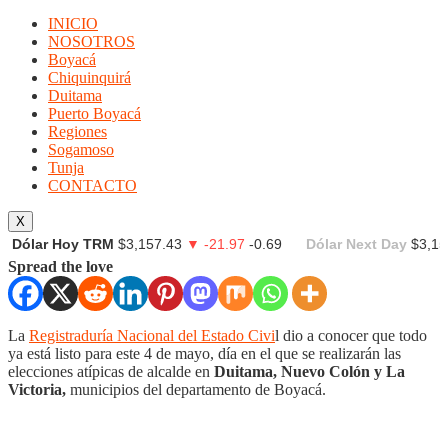
INICIO
NOSOTROS
Boyacá
Chiquinquirá
Duitama
Puerto Boyacá
Regiones
Sogamoso
Tunja
CONTACTO
X
Dólar Hoy TRM
$3,157.43
▼ -21.97
-0.69
Dólar Next Day
$3,15
Spread the love
La
Registraduría Nacional del Estado Civi
l dio a conocer que todo
ya está listo para este 4 de mayo, día en el que se realizarán las
elecciones atípicas de alcalde en
Duitama, Nuevo Colón y La
Victoria,
municipios del departamento de Boyacá.