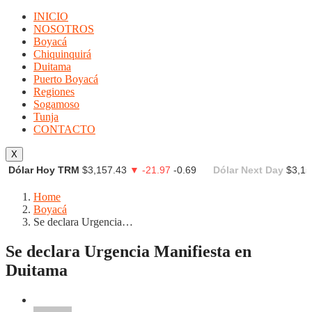
INICIO
NOSOTROS
Boyacá
Chiquinquirá
Duitama
Puerto Boyacá
Regiones
Sogamoso
Tunja
CONTACTO
X
Dólar Hoy TRM
$3,157.43
▼ -21.97
-0.69
Dólar Next Day
$3,15
Home
Boyacá
Se declara Urgencia…
Se declara Urgencia Manifiesta en
Duitama
Boyacá
Duitama
Regiones