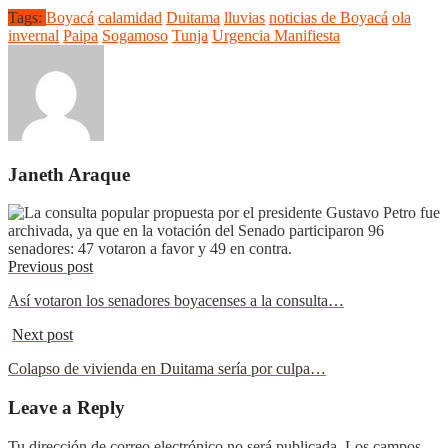
Tags:
Boyacá
calamidad
Duitama
lluvias
noticias de Boyacá
ola
invernal
Paipa
Sogamoso
Tunja
Urgencia Manifiesta
Janeth Araque
Previous post
Así votaron los senadores boyacenses a la consulta…
Next post
Colapso de vivienda en Duitama sería por culpa…
Leave a Reply
Tu dirección de correo electrónico no será publicada.
Los campos