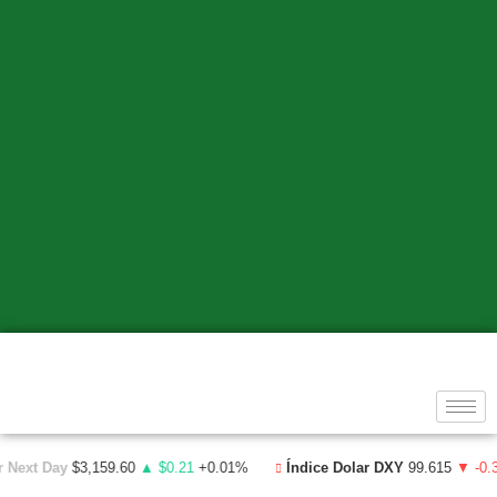
Next Day
$3,159.60
▲ $0.21
+0.01%
Índice Dolar DXY
99.615
▼ -0.31