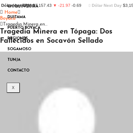
Dólar Hoy TRM
$3,157.43
▼ -21.97
-0.69
Dólar Next Day
$3,1
CHIQUINQUIRÁ
Home
DUITAMA
Boyacá
Tragedia Minera en…
PUERTO BOYACÁ
Tragedia Minera en Tópaga: Dos
REGIONES
Fallecidos en Socavón Sellado
Boyacá
Sogamoso
SOGAMOSO
TUNJA
CONTACTO
X