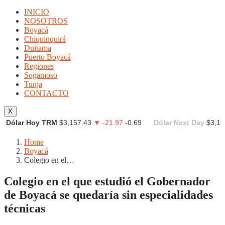
INICIO
NOSOTROS
Boyacá
Chiquinquirá
Duitama
Puerto Boyacá
Regiones
Sogamoso
Tunja
CONTACTO
X
Dólar Hoy TRM
$3,157.43
▼ -21.97
-0.69
Dólar Next Day
$3,15
Home
Boyacá
Colegio en el…
Colegio en el que estudió el Gobernador
de Boyacá se quedaría sin especialidades
técnicas