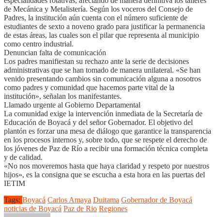
especialidades rotativas, afectando de manera definitiva los talleres
de Mecánica y Metalistería. Según los voceros del Consejo de
Padres, la institución aún cuenta con el número suficiente de
estudiantes de sexto a noveno grado para justificar la permanencia
de estas áreas, las cuales son el pilar que representa al municipio
como centro industrial.
Denuncian falta de comunicación
Los padres manifiestan su rechazo ante la serie de decisiones
administrativas que se han tomado de manera unilateral. «Se han
venido presentando cambios sin comunicación alguna a nosotros
como padres y comunidad que hacemos parte vital de la
institución», señalan los manifestantes.
Llamado urgente al Gobierno Departamental
La comunidad exige la intervención inmediata de la Secretaría de
Educación de Boyacá y del señor Gobernador. El objetivo del
plantón es forzar una mesa de diálogo que garantice la transparencia
en los procesos internos y, sobre todo, que se respete el derecho de
los jóvenes de Paz de Río a recibir una formación técnica completa
y de calidad.
«No nos moveremos hasta que haya claridad y respeto por nuestros
hijos», es la consigna que se escucha a esta hora en las puertas del
IETIM
Tags:
Boyacá
Carlos Amaya
Duitama
Gobernador de Boyacá
noticias de Boyacá
Paz de Rio
Regiones