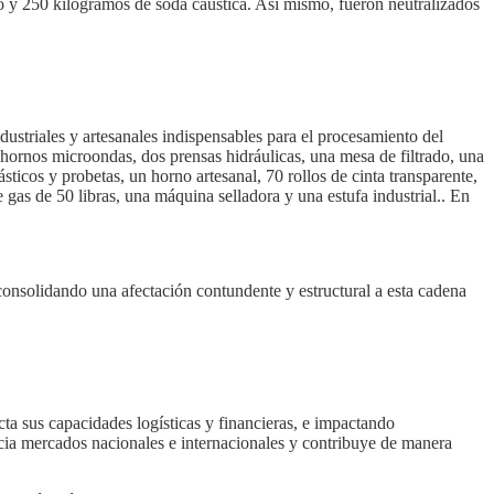
 y 250 kilogramos de soda cáustica. Así mismo, fueron neutralizados
ndustriales y artesanales indispensables para el procesamiento del
e hornos microondas, dos prensas hidráulicas, una mesa de filtrado, una
ticos y probetas, un horno artesanal, 70 rollos de cinta transparente,
e gas de 50 libras, una máquina selladora y una estufa industrial.. En
consolidando una afectación contundente y estructural a esta cadena
cta sus capacidades logísticas y financieras, e impactando
cia mercados nacionales e internacionales y contribuye de manera