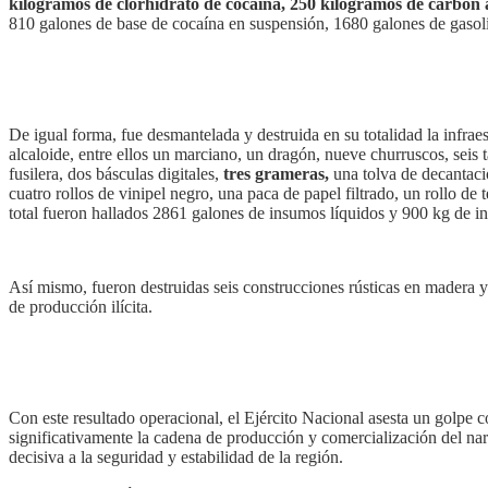
kilogramos de clorhidrato de cocaína, 250 kilogramos de carbón 
810 galones de base de cocaína en suspensión, 1680 galones de gasoli
De igual forma, fue desmantelada y destruida en su totalidad la infraes
alcaloide, entre ellos un marciano, un dragón, nueve churruscos, seis 
fusilera, dos básculas digitales,
tres grameras,
una tolva de decantació
cuatro rollos de vinipel negro, una paca de papel filtrado, un rollo de
total fueron hallados 2861 galones de insumos líquidos y 900 kg de i
Así mismo, fueron destruidas seis construcciones rústicas en madera y
de producción ilícita.
Con este resultado operacional, el Ejército Nacional asesta un golpe c
significativamente la cadena de producción y comercialización del na
decisiva a la seguridad y estabilidad de la región.