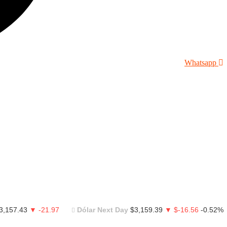
Whatsapp
3,157.43
▼ -21.97
Dólar Next Day
$3,159.39
▼ $-16.56
-0.52%