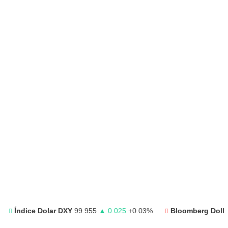
Índice Dolar DXY
99.955
▲ 0.025
+0.03%
Bloomberg Dolla