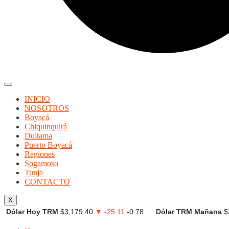
INICIO
NOSOTROS
Boyacá
Chiquinquirá
Duitama
Puerto Boyacá
Regiones
Sogamoso
Tunja
CONTACTO
X
Dólar Hoy TRM
$3,179.40
▼ -25.11
-0.78
Dólar TRM Mañana
$