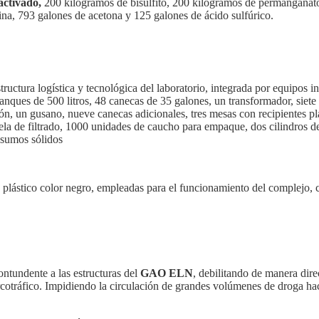
activado,
200 kilogramos de bisulfito, 200 kilogramos de permanganato
na, 793 galones de acetona y 125 galones de ácido sulfúrico.
tructura logística y tecnológica del laboratorio, integrada por equipos i
tanques de 500 litros, 48 canecas de 35 galones, un transformador, siet
n, un gusano, nueve canecas adicionales, tres mesas con recipientes plás
 tela de filtrado, 1000 unidades de caucho para empaque, dos cilindros d
nsumos sólidos
 plástico color negro, empleadas para el funcionamiento del complejo, 
ontundente a las estructuras del
GAO ELN
, debilitando de manera dire
rcotráfico. Impidiendo la circulación de grandes volúmenes de droga ha