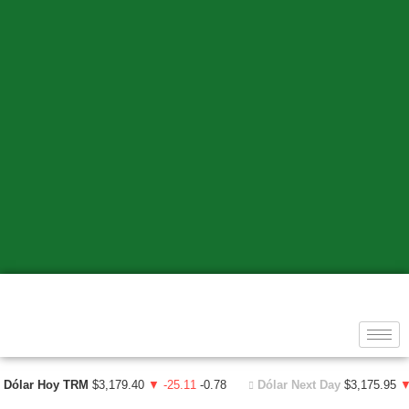
Dólar Hoy TRM
$3,179.40
▼ -25.11
-0.78
Dólar Next Day
$3,175.95
▼